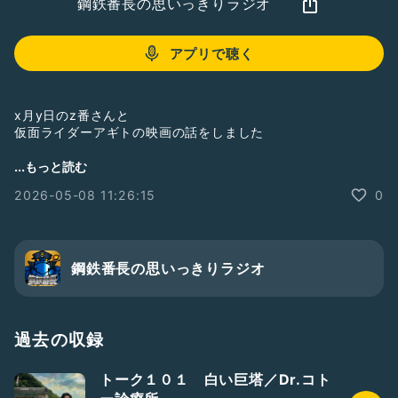
鋼鉄番長の思いっきりラジオ
アプリで聴く
x月y日のz番さんと
仮面ライダーアギトの映画の話をしました
・見やすい映画でしたね
...もっと読む
・小沢澄子が軸になっている
2026-05-08 11:26:15
0
・コメディ要素多め（内輪ネタ多かった）
・ベッキー＆野生爆弾くっきー の無駄遣い
・前フリが もっと欲しい
・今回の映画を見る前に
25年前のアギト51話を見てほしい
鋼鉄番長の思いっきりラジオ
・ゆうちゃみ が意外に良かった
・友井雄亮が焼肉屋として出演したけど見逃した
過去の収録
トーク１０１ 白い巨塔／Dr.コト