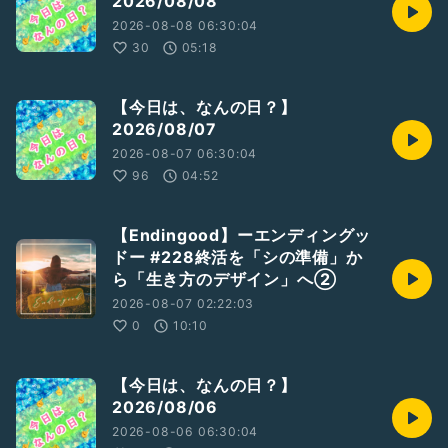
2026/08/08
それらに該当していない月もあります💦
ぜひぜひフォロー( ｡･ω･｡)ﾉ 凸ﾎﾟﾁｯ
2026-08-08 06:30:04
として
30
05:18
フォロー欄から毎日お聴きください🙇‍♀️😊
⟡.· ⎯⎯⎯⎯⎯⎯⎯⎯⎯⎯⎯⎯ ⟡.·
【今日は、なんの日？】
聴きながらお便りから「おいしい棒」等
2026/08/07
ミッション消化にお使いください😊✨
2026-08-07 06:30:04
尚
指が空いている時はリアクションを3本指☝🏻⸒⸒で押していただ
96
04:52
けると
《今》聴いてくれている人がいるんだなぁ〜(´∇｀)
と
【Endingood】ーエンディングッ
伝わります🍀*゜
ドー #228終活を「シの準備」か
めちゃ喜びますꉂ🤭
ら「生き方のデザイン」へ②
2026-08-07 02:22:03
0
10:10
#どるちぇ
#今日は、なんの日
【今日は、なんの日？】
#ひとり語り
#豆知識
#記念日
#知ってること
#知らないこと
2026/08/06
#落ち着きある
#裏話
#女性トーカー
2026-08-06 06:30:04
#ここが人生の分岐点