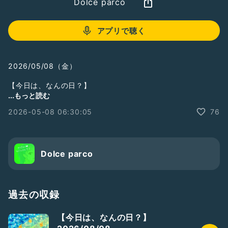
Dolce parco
アプリで聴く
2026/05/08（金）
【今日は、なんの日？】
...もっと読む
だいたいがオヤジギャグのような語呂合わせだったりしますよ
2026-05-08 06:30:05
76
ね？
国の制定
県や市区町村
人や事もの
実は 知らない日がいっぱい🤭
Dolce parco
今日の話題のヒントに
過去の収録
※TOP30、TOP配信者、おすすめ等から
【今日は、なんの日？】
見つけていただけた方(⁎ᴗ͈ˬᴗ͈⁎)