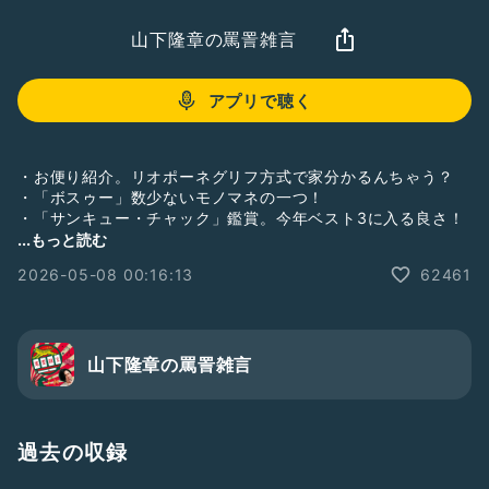
山下隆章の罵詈雑言
アプリで聴く
・お便り紹介。リオポーネグリフ方式で家分かるんちゃう？
・「ボスゥー」数少ないモノマネの一つ！
・「サンキュー・チャック」鑑賞。今年ベスト3に入る良さ！
...もっと読む
【お便り募集中】
2026-05-08 00:16:13
62461
★トークテーマ★
「○○について聞かせろ&話してくれ！山下！」
山下に話して欲しい事や聞きたい事をゆるっと募集！！全て聖
域無き対応するぜ！
山下隆章の罵詈雑言
そのほか
・やって欲しいコーナー
・聞きたいトークテーマ
・感想、改善点、称賛、罵詈雑言
過去の収録
などなど何でもいいのでお便り募集してます😉