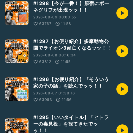
#1298【今が一番！】原宿にポー
吉本興業のお笑いコンビ「蓮華」のツッコミ山下隆章の個人ラ
ネグリフが出現ッッ！！
ジオッッ！
コンビのYouTube番組、レンゲラジオ(
2026-08-09 00:00:55
https://m.youtube.com/channel/UCKfpzIlMxilGTAswFkG
63767
11:58
qdJw
)も是非よろしくお願いします！！
#1297【お便り紹介】多摩動物公
#新人さんいらっしゃい
園でライオン3頭亡くなるッッ！！
#お便り募集中
2026-08-08 00:16:34
#お笑い
#ひとり語り
63812
11:55
#蓮華
#山下隆章
#アラフォー
#1296【お便り紹介】「そういう
#芸人
家の子の話」を読んでッッ！！
#漫才
2026-08-07 01:38:16
#東京
63083
11:56
#八王子
#吉本興業
#レンゲラジオ
#1295【いいタイトル】「ヒトラ
#テンション高め
ーの毒見役」を観てきたでッ
ッ！！