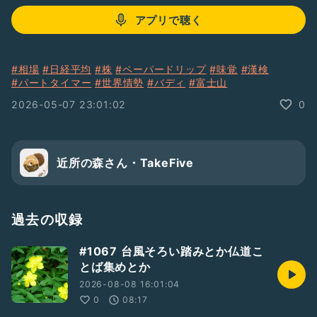
アプリで聴く
#相場
#日経平均
#株
#ペーパードリップ
#味覚
#漢検
#パートタイマー
#世界情勢
#バディ
#富士山
2026-05-07 23:01:02
0
近所の森さん・TakeFive
過去の収録
#1067 台風そろい踏みとか仏道こ
とば集めとか
2026-08-08 16:01:04
0
08:17