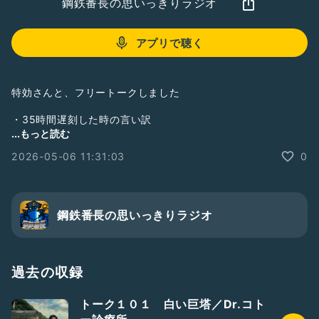
鋼鉄番長の思いっきりラジオ
アプリで聴く
特効さんと、フリートークしました
・35時間遅刻した時の言い訳
・100年後の世界は どうなってると思う？
...もっと読む
・「青色」を言葉だけで表現すると？
2026-05-06 11:31:03
0
・ウインナーは茶色派？赤色派？
・宇宙人はいる？
・きのこ派？たけのこ派？
鋼鉄番長の思いっきりラジオ
過去の収録
トーク１０１ 白い巨塔／Dr.コト