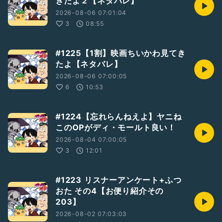
きたよ２【ネタバレ】
不定期で短めのラジオを配信中！
活動2021/9/16〜
2026-08-06 07:01:04
◆Twitterアカウント
3
08:55
ジョジョ大学 学長：
https://mobile.twitter.com/99jojouni
もたちの：
https://mobile.twitter.com/alo3571
#1225【1割】映画ちいかわ見てき
たよ【ネタバレ】
2026-08-06 07:00:05
6
10:53
#1224【忘れらんねえよ】ヤニね
このOPがディ・モールト良い！
2026-08-04 07:00:05
3
12:01
#1223 リスナーアンケート+ふつ
おた その4【お便り紹介その
203】
2026-08-02 07:03:03