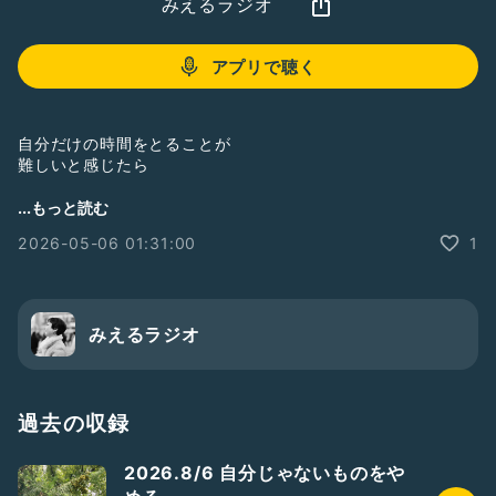
みえるラジオ
アプリで聴く
自分だけの時間をとることが
難しいと感じたら
三大欲求に
...もっと読む
なるべく早く
2026-05-06 01:31:00
1
行動で応える
それが
自分への信頼を増し
余裕が生まれるコツ
みえるラジオ
---
公式LINE
https://lin.ee/VPArUdt
過去の収録
---
2026.8/6 自分じゃないものをや
#潜在意識