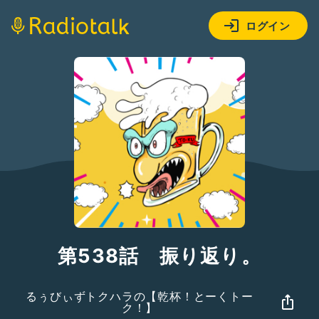
ログイン
第538話 振り返り。
るぅびぃずトクハラの【乾杯！とーくトー
ク！】