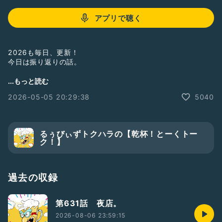
アプリで聴く
2026も毎日、更新！
今日は振り返りの話。
聞いてねー！
...もっと読む
フォローしてねー！
2026-05-05 20:29:38
5040
#ひとり語り
#お笑い
#芸人
#お笑い芸人
#るぅびぃずトクハラ
#漫談
#漫談家
#久しぶりの1人
#振り返り
#稼働
#ゲストなし
#営業
#こどもの日
#似顔絵
るぅびぃずトクハラの【乾杯！とーくトー
#絵心
#ガソリン
#稼業
#ビール
ク！】
過去の収録
第631話 夜店。
2026-08-06 23:59:15