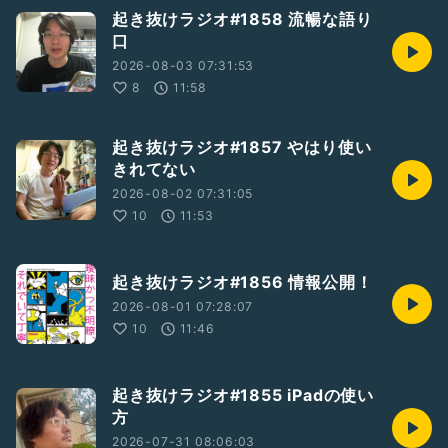
起き抜けラジオ#1858 流暢な語り
口
2026-08-03 07:31:53
8
11:58
起き抜けラジオ#1857 やはり使い
きれてない
2026-08-02 07:31:05
10
11:53
起き抜けラジオ#1856 情報公開！
2026-08-01 07:28:07
10
11:46
起き抜けラジオ#1855 iPadの使い
方
2026-07-31 08:06:03