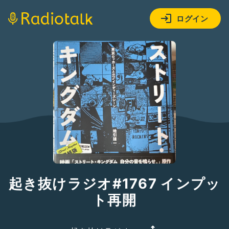
ログイン
起き抜けラジオ#1767 インプッ
ト再開