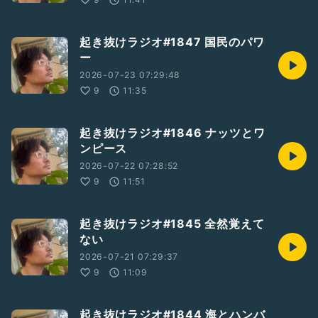
起き抜けラジオ#1847 国民のパワ
ー
2026-07-23 07:29:48
9
11:35
起き抜けラジオ#1846 ナッツとワ
ンピース
2026-07-22 07:28:52
9
11:51
起き抜けラジオ#1845 全然覚えて
ない
2026-07-21 07:29:37
9
11:09
起き抜けラジオ#1844 海とハンバ