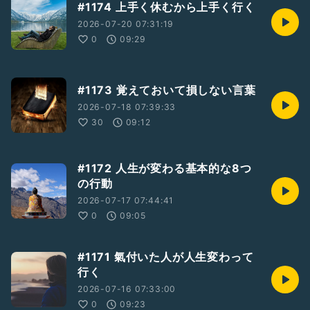
#1174 上手く休むから上手く行く
2026-07-20 07:31:19
0
09:29
#1173 覚えておいて損しない言葉
2026-07-18 07:39:33
30
09:12
#1172 人生が変わる基本的な8つ
の行動
2026-07-17 07:44:41
0
09:05
#1171 氣付いた人が人生変わって
行く
2026-07-16 07:33:00
0
09:23