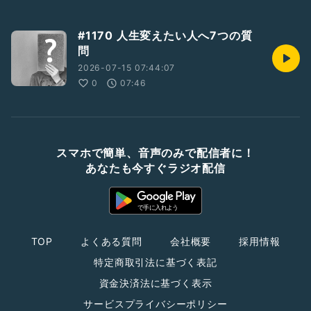
#1170 人生変えたい人へ7つの質
問
2026-07-15 07:44:07
0
07:46
スマホで簡単、音声のみで配信者に！
あなたも今すぐラジオ配信
TOP
よくある質問
会社概要
採用情報
特定商取引法に基づく表記
資金決済法に基づく表示
サービスプライバシーポリシー