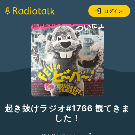
ログイン
起き抜けラジオ#1766 観てきま
した！