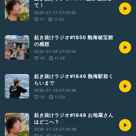
て！
2026-07-27 07:25:50
11
11:52
起き抜けラジオ#1850 熱海秘宝館
の感想
2026-07-26 07:52:14
10
11:36
起き抜けラジオ#1849 熱海駅前く
らいまで
2026-07-25 07:32:58
10
11:30
起き抜けラジオ#1848 お地蔵さん
はどこへ？
2026-07-24 07:35:58
9
11:41