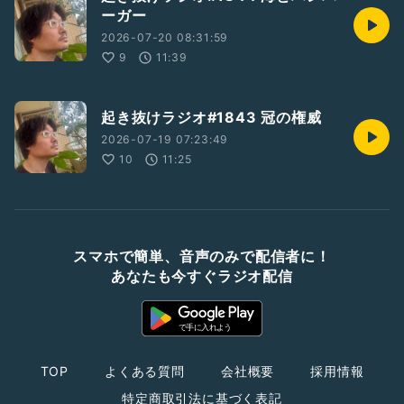
ーガー
2026-07-20 08:31:59
9
11:39
起き抜けラジオ#1843 冠の権威
2026-07-19 07:23:49
10
11:25
スマホで簡単、音声のみで配信者に！
あなたも今すぐラジオ配信
TOP
よくある質問
会社概要
採用情報
特定商取引法に基づく表記