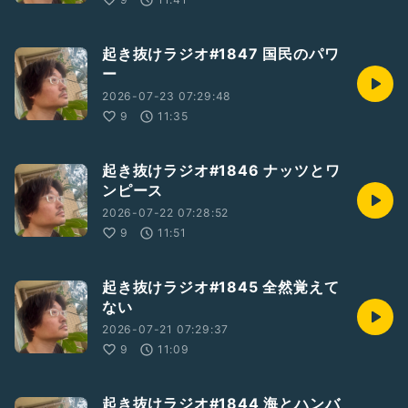
起き抜けラジオ#1847 国民のパワ
ー
2026-07-23 07:29:48
9
11:35
起き抜けラジオ#1846 ナッツとワ
ンピース
2026-07-22 07:28:52
9
11:51
起き抜けラジオ#1845 全然覚えて
ない
2026-07-21 07:29:37
9
11:09
起き抜けラジオ#1844 海とハンバ