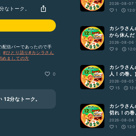
2026-08-07 
2分なトーク。
1
12:0
カシラさんの
から休んだ
2026-08-06 
の配信バーであったので手
9
12:
。
#ひとり語り
#カシラさん
初めましての方
カシラさんの
人！の巻。
0
2026-08-05 
15
12:
 12分なトーク。
カシラさんの
切れ！の巻
2026-08-04 
1
12:0