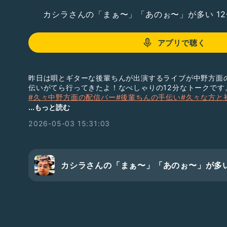
カシラさんの「まぁ〜」「あのぉ〜」が多い 1
アプリで聴く
昨日は唄とギターな後輩ちんが出演するライブが中野方面
伝いがてら行ってきたよ！なべしゃりの12分なトークです
#久々中野方面の配信バー
#後輩ちんの手伝い
#久々な方と
#良い夜会でした
#ラーメンとコーヒー
#ひとり母親介護
...もっと読む
2026-05-03 15:31:03
カシラさんの「まぁ〜」「あのぉ〜」が多い