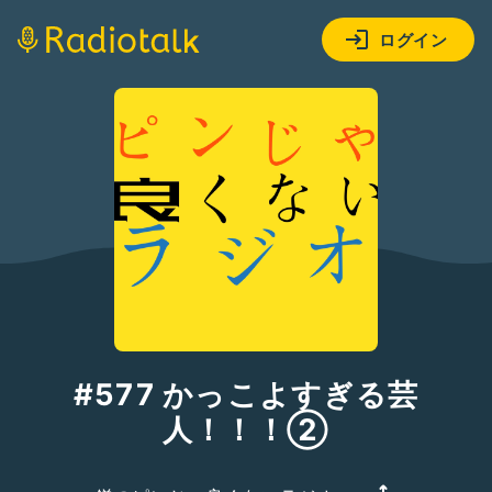
ログイン
#577 かっこよすぎる芸
人！！！②