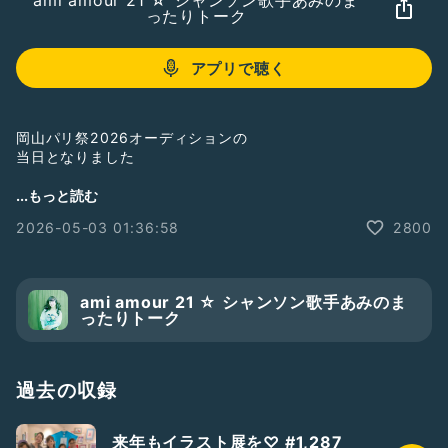
ami amour 21 ☆ シャンソン歌手あみのま
ったりトーク
アプリで聴く
岡山パリ祭2026オーディションの
当日となりました
お月さまが美しい真夜中
...もっと読む
2026-05-03 01:36:58
2800
参加者の皆さんが
ぐっすり眠れていますように
オーディションの公式ピアニストの
ami amour 21 ☆ シャンソン歌手あみのま
角堂りえさんのおかげで
ったりトーク
成り立っているオーディション
感謝です
過去の収録
廣榮堂武田さんのきびだんごのこと、
髙木椋太さんのこと
来年もイラスト展を♡ #1,287
受け継がれるシャンソン等