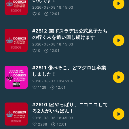
いんです！
#おたよりドスラヂ
#荒山セントラル郵便局
#デブスペクター
さん
#ヘンリー
さん
#ドスラヂ2605
2026-08-09 18:45:03
0
12:01
#2512 ✉️ドスラヂは公式息子たち
の行く末を追い回し続けます
2026-08-08 18:45:03
0
12:01
#2511 🔞ぺそこ、どマグロは卒業
しました！
2026-08-07 18:45:04
1129
12:01
#2510 ✉️やっぱり、ニコニコして
る2人がいちばん！
2026-08-06 18:45:03
2288
12:01