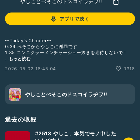
やしことぺそこのドスコイラヂヲ‼︎
アプリで聴く
〜Today’s Chapter〜
0:39 ぺそこからやしこに謝罪です
1:35 ニンニクラーメンチャーシュー抜きを期待しないで！
7:11 今日は泣かないよ！泣かせないでよ！
...もっと読む
2026-05-02 18:45:04
1318
☆☆☆☆☆☆☆☆☆☆☆☆☆☆☆☆☆☆☆☆☆☆☆
おたよりフォーム📮「荒山セントラル郵便局」。
Radiotalk以外のプラットフォームからのドスラヂへの質問、
感想等はこちらからどうぞ♡
やしことぺそこのドスコイラヂヲ‼︎
https://forms.gle/Xw34h8hQBimuuQFv6
☆26/4/25収録
BGM：「Bloom Bloom」by shimtone
過去の収録
#2人組
#LGBTQ+
#GayTalker
#収録配信型トーカー
#2513 やしこ、本気でモノ申した
#パーキング収録
#ぶりっ子倶楽部
#ぶりっ子通信