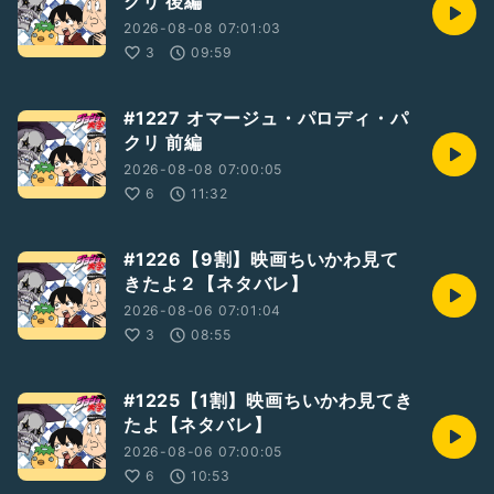
クリ 後編
活動2021/9/16〜
◆Twitterアカウント
2026-08-08 07:01:03
ジョジョ大学 学長：
https://mobile.twitter.com/99jojouni
3
09:59
もたちの：
https://mobile.twitter.com/alo3571
#1227 オマージュ・パロディ・パ
クリ 前編
2026-08-08 07:00:05
6
11:32
#1226【9割】映画ちいかわ見て
きたよ２【ネタバレ】
2026-08-06 07:01:04
3
08:55
#1225【1割】映画ちいかわ見てき
たよ【ネタバレ】
2026-08-06 07:00:05
6
10:53