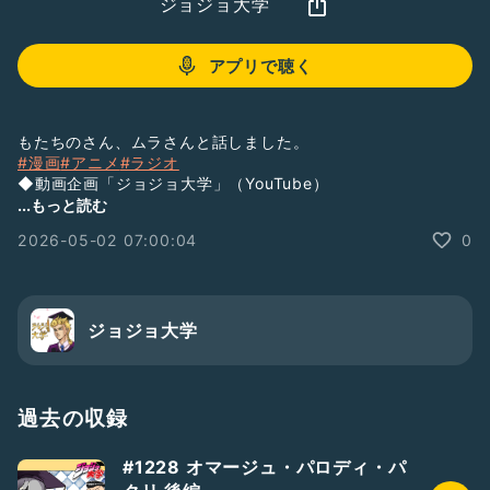
ジョジョ大学
アプリで聴く
もたちのさん、ムラさんと話しました。
#漫画
#アニメ
#ラジオ
◆動画企画「ジョジョ大学」（YouTube）
...もっと読む
https://www.youtube.com/channel/UCsUdw4TGcvjqrEkZ
2026-05-02 07:00:04
0
bngZTqQ
◆ラジオ「ジョジョ大学」（YouTube）
https://www.youtube.com/channel/UCkPc8mYhja_Xap1I
OOGpYhw
ジョジョ大学
◆ラジオ「ジョジョ大学」（ラジオトーク）
https://radiotalk.jp/program/88764
◆ラジオ「ジョジョ大学」（Spotify）
過去の収録
https://open.spotify.com/show/6I602COX77sf1GSxU97P
zu
#1228 オマージュ・パロディ・パ
不定期で短めのラジオを配信中！