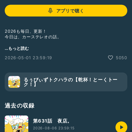
アプリで聴く
2026も毎日、更新！
今日は、カーステレオの話。
聞いてねー！
...もっと読む
フォローしてねー！
2026-05-01 23:59:19
5050
#ひとり語り
#お笑い
#お笑い芸人
#るぅびぃずトクハラ
#漫談
#漫談家
#声のブログ
#強風
#自転車
#戻される
#人生初めて
#リスナー
#おたより
#カーステレオ
#声
るぅびぃずトクハラの【乾杯！とーくトー
#気をつけて
#自分ではわからない
#コンビニ
#ダダ漏れ
ク！】
#受ける側
過去の収録
第631話 夜店。
2026-08-06 23:59:15