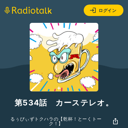
ログイン
第534話 カーステレオ。
るぅびぃずトクハラの【乾杯！とーくトー
ク！】