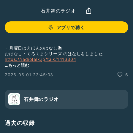
石井舞のラジオ
アプリで聴く
・月曜日はえほんのはなし📚
おはなし・くろくまシリーズ のはなしをしました
https://radiotalk.jp/talk/1416304
...もっと読む
・週のまんなかすいようび☕️
2026-05-01 23:45:03
6
今日のおやすみえほんから、プペルのはなしでした
https://radiotalk.jp/talk/1416965
【ご予約受付中！】
劇団チリ「ちいさなちいさな演劇フェスティバル」
石井舞のラジオ
12:00〜こども食堂&即興WSで即興アシスタント
15:00 即興公演「即興の穴」出演します
詳細は
https://r7ticket.jp/Chile202605
↑予約できる15:00公演はもちろん大人のみもOKです！
過去の収録
【絵本朗読】