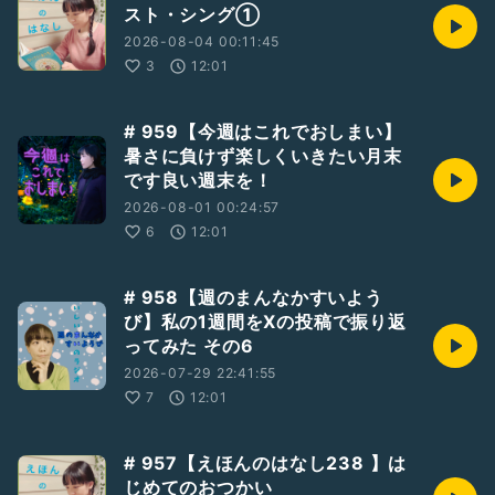
スト・シング①
#ひとり語り
2026-08-04 00:11:45
#石井舞
#推し舞
#石井舞のラジオ
3
12:01
#女優
#俳優
#演劇
#小劇場
#舞台
#おやすみえほん
#劇団チリ
# 959【今週はこれでおしまい】
暑さに負けず楽しくいきたい月末
です良い週末を！
2026-08-01 00:24:57
6
12:01
# 958【週のまんなかすいよう
び】私の1週間をXの投稿で振り返
ってみた その6
2026-07-29 22:41:55
7
12:01
# 957【えほんのはなし238 】は
じめてのおつかい