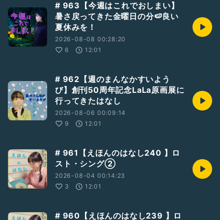
# 963【今週はこれでおしまい】
おやすみえほん5月の出演は
暑さ戻ってきた金曜日の分🍉良い
20(水)です
夏休みを！
毎回20:00-20:30
※無料！アーカイブなし
2026-08-08 00:28:20
おやすみえほんご視聴、詳細はこちら↓
6
12:01
https://www.star-lab-online.com
【グッズ販売中！】
# 962【週のまんなかすいよう
https://suzuri.jp/mai_141
び】創刊50周年記念LaLa原画展に
↑「オモイデ」に行くとデザインごとのグッズ見やすいです。
行ってきたはなし
おたよりギフト、ありがとうございます！
2026-08-06 00:09:14
いつでもどんな事でも「ギフトを贈る」「質問を送る」から送
9
12:01
っていただけたら嬉しいです🙇‍♀️🙇‍♀️
⭐️「石井舞のラジオ」のXアカウント、フォローお願いします
# 961【えほんのはなし240 】ロ
🙇‍♀️
スト・シング②
https://twitter.com/mai141_radio
2026-08-04 00:14:23
おたよりご感想、
3
12:01
「音楽のはなし」「えほんのはなし」で話して欲しいテーマな
ど、
「質問を送る」からお気軽にお待ちしてます。
# 960【えほんのはなし239 】ロ