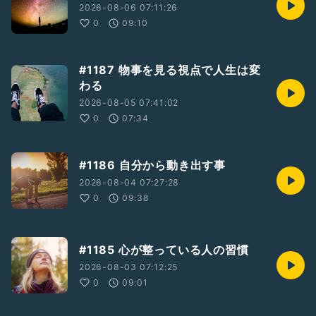
2026-08-06 07:11:26
0
09:10
#1187 物事を見る視点で人生は変
わる
2026-08-05 07:41:02
0
07:34
#1186 自分から動き出す事
2026-08-04 07:27:28
0
09:38
#1185 心が整っている人の習慣
2026-08-03 07:12:25
0
09:01