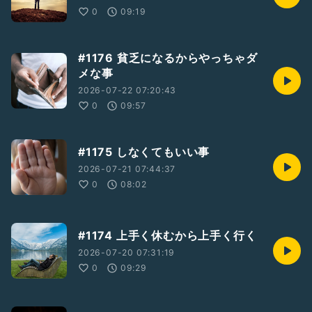
0
09:19
#1176 貧乏になるからやっちゃダ
メな事
2026-07-22 07:20:43
0
09:57
#1175 しなくてもいい事
2026-07-21 07:44:37
0
08:02
#1174 上手く休むから上手く行く
2026-07-20 07:31:19
0
09:29