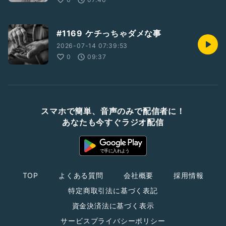
#1169 ケチっちゃダメな事
2026-07-14 07:39:53
0
09:37
スマホで簡単、音声のみで配信者に！
あなたも今すぐラジオ配信
TOP
よくある質問
会社概要
採用情報
特定商取引法に基づく表記
資金決済法に基づく表示
サービスプライバシーポリシー