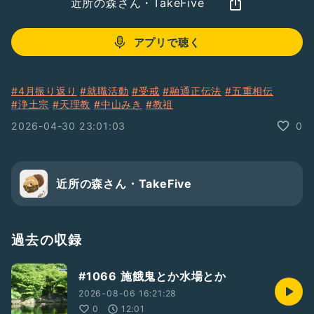
近所の森さん・TakeFive
アプリで聴く
#4月振り返り
#就職活動
#受戒
#融通正伝法
#五重相伝
#浄土宗
#天理教
#中山みき
#教祖
2026-04-30 23:01:03
0
近所の森さん・TakeFive
過去の収録
#1066 施餓鬼とか水場とか
2026-08-06 16:21:28
0
12:01