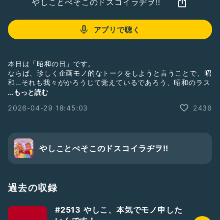
やしことぺそこのドスコイラヂヲ‼︎
アプリで聴く
本日は「昭和の日」です。
ならば、珍しく企画モノ的なトークをしようと言うことで、昭
和…それも我々がかろうじて覚えているであろう、昭和のラス
ト10年の話をしてみました。
...もっと読む
2026-04-29 18:45:03
2436
でも流石やしこさんは姐御ね。なんでも知ってるわー。
☆☆☆☆☆☆☆☆☆☆☆☆☆☆☆☆☆☆☆☆☆☆☆
おたよりフォーム📮「荒山セントラル郵便局」。
やしことぺそこのドスコイラヂヲ‼︎
Radiotalk以外のプラットフォームからのドスラヂへの質問、
感想等はこちらからどうぞ♡
https://forms.gle/Xw34h8hQBimuuQFv6
過去の収録
ソロラヂも極稀に配信中♡
☆ぺそどコ→
https://radiotalk.jp/program/22542
#2513 やしこ、本気でモノ申した
☆やしこのぼちラヂ→
https://radiotalk.jp/program/44603