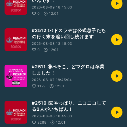
いんです！
※「やしこのぼちラヂ」はラジオトークからのみ聴取可能です
2026-08-09 18:45:03
各ソロラヂヲ専用のおたよりフォームが出来ました。
0
12:01
☆ぼちラヂ専用📮「若杉浜際郵便局」→
https://forms.gle/fLZHQurNX234Wm1d7
☆ぺそどコ専用📮「空豆川淵郵便局」→
#2512 ✉️ドスラヂは公式息子たち
https://forms.gle/MTao8NPqebxiQgK46
の行く末を追い回し続けます
ダイレクトなおたよりは是非こちらへ！お待ちしてます♡
2026-08-08 18:45:03
☆26/4/29収録
0
12:01
BGM：「Bloom Bloom」by shimtone
#2人組
#LGBTQ+
#GayTalker
#収録配信型トーカー
#2511 🔞ぺそこ、どマグロは卒業
#パーキング収録
#テーマトークドスラヂ
#昭和の日
しました！
#ドスラヂ2604
2026-08-07 18:45:04
1129
12:01
#2510 ✉️やっぱり、ニコニコして
る2人がいちばん！
2026-08-06 18:45:03
2288
12:01