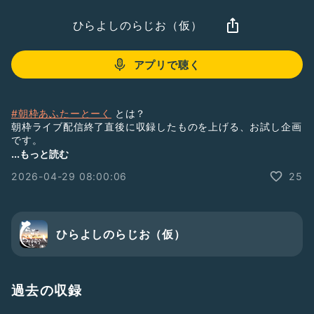
ひらよしのらじお（仮）
アプリで聴く
#朝枠あふたーとーく
とは？
朝枠ライブ配信終了直後に収録したものを上げる、お試し企画
です。
主に朝枠の振り返りを行ってます。
...もっと読む
収録時間は３〜５分程度です。
2026-04-29 08:00:06
25
朝枠と併せてお聞きいただけると嬉しいです。
１発録りです。
海苔で巻いてたべる薬味納豆（森戸酒造）
ひらよしのらじお（仮）
https://morito-brewery.com/recipes.php?id=5
2026/04/29 おはようございます。
https://abr.ge/vz7mpw
過去の収録
#ひらよしのらじお（収録）