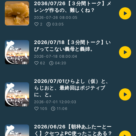
2036/07/26【３分間トーク】メ
#ひとり語り
#男性トーカー
#ラジオトーカー
レンゲ作るの、難しくね？
#ライブ配信
#あふたーとーく
#納豆
#トッピング
2026-07-26 08:00:05
2
03:05
2026/07/18【３分間トーク】い
びってこない義母と義姉。
2026-07-18 08:00:04
62
04:20
2026/07/01ひらよし（仮）と、
らじおと、最終回はポジティブ
に、と。
2026-07-01 12:00:03
105
11:06
2026/06/26【朝枠あふたーとー
く】クセつよPC使ったことある？