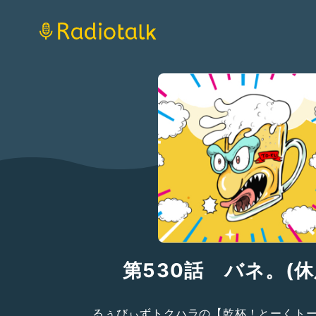
第530話 バネ。(休
るぅびぃずトクハラの【乾杯！とーくト