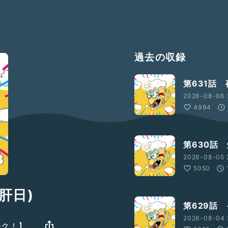
過去の収録
第631話
2026-08-06 
4994
第630話
2026-08-05 2
5050
肝日)
第629話
2026-08-04 
ーク！】