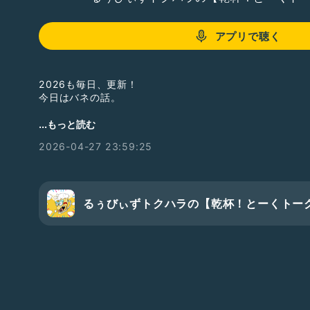
アプリで聴く
2026も毎日、更新！
今日はバネの話。
聞いてねー！
...もっと読む
フォローしてねー！
2026-04-27 23:59:25
#ひとり語り
#お笑い
#芸人
#お笑い芸人
#るぅびぃずト
#声のブログ
#休肝日
#カリスマ
#考えること
#10年
#厚
るぅびぃずトクハラの【乾杯！とーくトー