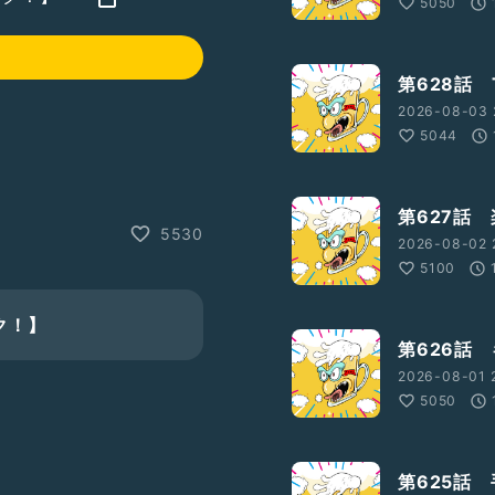
5050
第628話 
2026-08-03 
5044
第627話
5530
2026-08-02 
クハラ
#漫談
#漫談家
5100
み
#悩んで
#学んで
#空
ク！】
第626話
2026-08-01 
5050
第625話