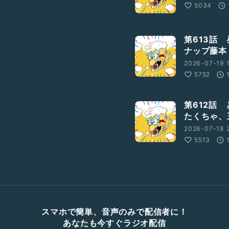
5034
第613話
ナップ藤本
2026-07-19 1
5752
第612話
たくちゃ、
2026-07-18 2
5513
スマホで簡単、音声のみで配信者に！
あなたも今すぐラジオ配信