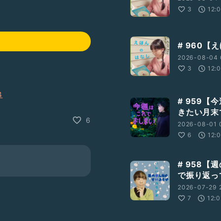
3
12:
# 960
2026-08-04 
3
12:
4
# 959
きたい月末
6
IkDbMvsBkjISLQVk&spf=1
2026-08-01 
6
12:
# 958
で振り返っ
2026-07-29 2
7
12:0