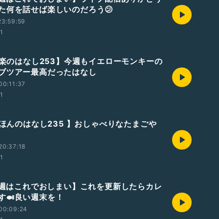
た何を話せば楽しいのだろう😕
23:59:59
01
【音楽のはなし253】今週もイエローモンキーの
ブツアー最高だったはなし
00:11:37
01
えほんのはなし235 】おしゃべりなたまごや
20:37:18
01
【今週はこれでおしまい】これを更新したらカレ
す🍛良い週末を！
00:09:24