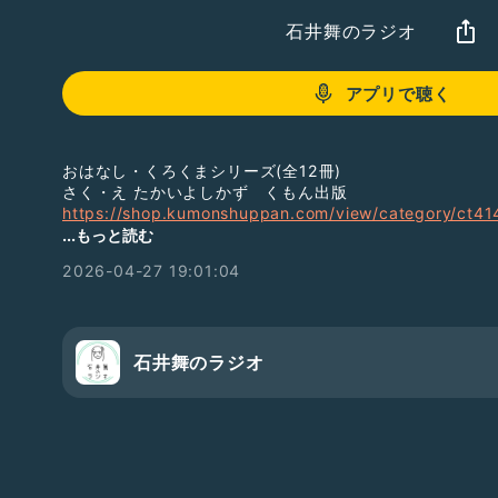
石井舞のラジオ
アプリで聴く
おはなし・くろくまシリーズ(全12冊)
さく・え たかいよしかず くもん出版
https://shop.kumonshuppan.com/view/category/ct41
...もっと読む
https://www.ehonnavi.net/sp/sp_special.asp?n=810&
2026-04-27 19:01:04
;srsltid=AfmBOoomA6PLPQkgdXWO7kNxgNNl6sH90sbZiJPb
おやすみえほん「えほんのひろば」で、
おすすめの絵本紹介しています。
買うこともできるよ🐈‍⬛のぞいてみてね
石井舞のラジオ
https://www.star-lab-online.com/
えほんの広場
【ZOOMで無料！おやすみえほん】
おやすみえほん4月の出演は
29(水)です
水金20:00-20:30