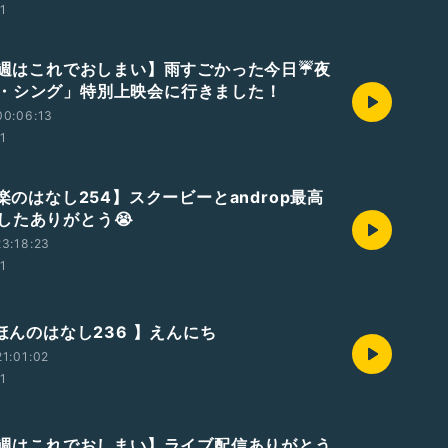
01
【今週はこれでおしまい】雨すごかった今日☔夜
・シング」特別上映会に行きました！
00:06:13
01
音楽のはなし254】スクービーとandrop最高
したありがとう😭
3:18:23
01
えほんのはなし236 】えんにち
1:01:02
01
【今週はこれでおしまい】ライブ配信ありがとう