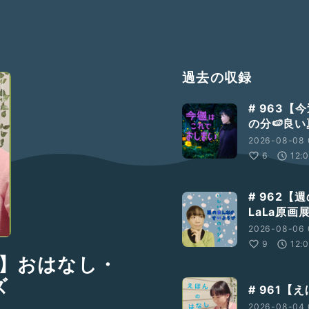
過去の収録
# 963
の分🍉良
2026-08-08 
6
12:
# 962
LaLa原
2026-08-06 
9
12:
6 】おはなし・
ズ
# 961【
2026-08-04 