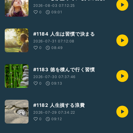
2026-08-03 07:12:25
0
09:01
#1184 人生は習慣で決まる
2026-07-31 07:12:08
0
08:49
#1183 徳を積んで行く習慣
2026-07-30 07:37:46
0
09:13
#1182 人生損する浪費
2026-07-29 07:34:22
0
09:12