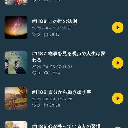
0
07:36
#1188 この世の法則
2026-08-06 07:11:26
0
09:10
#1187 物事を見る視点で人生は変
わる
2026-08-05 07:41:02
0
07:34
#1186 自分から動き出す事
2026-08-04 07:27:28
0
09:38
#1185 心が整っている人の習慣