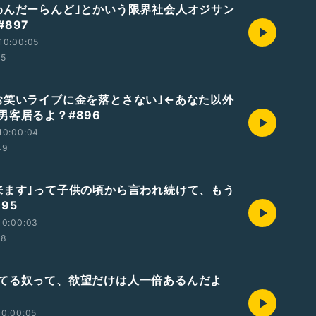
わんだーらんど｣とかいう限界社会人オジサン
897
10:00:05
35
お笑いライブに金を落とさない｣←あなた以外
男客居るよ？#896
10:00:04
49
来ます｣って子供の頃から言われ続けて、もう
95
10:00:03
28
てる奴って、欲望だけは人一倍あるんだよ
10:00:05