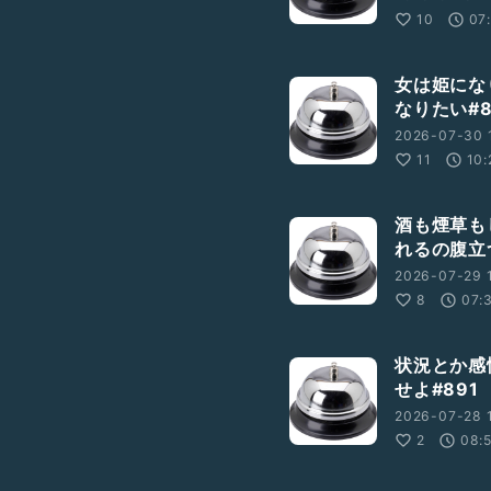
10
07
女は姫にな
なりたい#8
2026-07-30 
11
10:
酒も煙草も
れるの腹立つ
2026-07-29 
8
07:
状況とか感
せよ#891
2026-07-28 
2
08: