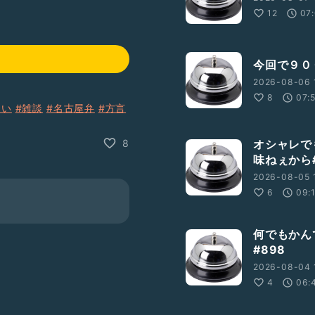
12
07
今回で９０
2026-08-06 
8
07:
ゃい
#雑談
#名古屋弁
#方言
8
オシャレで
味ねぇから#
2026-08-05 
6
09:
何でもかん
#898
2026-08-04 
4
06: