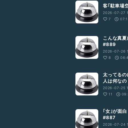
客｢駐車場空
2026-07-27 
7
07:1
こんな真夏
#889
2026-07-26 
8
06:
太ってるの
人は何なの
2026-07-25 
11
09:
｢女｣が面
#887
2026-07-24 