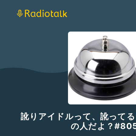
訛りアイドルって、訛ってる
の人だよ？#80