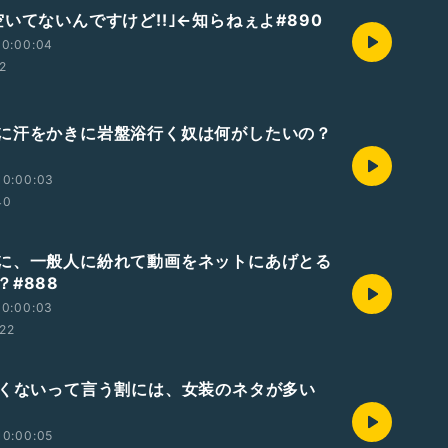
いてないんですけど!!｣←知らねぇよ#890
10:00:04
2
に汗をかきに岩盤浴行く奴は何がしたいの？
10:00:03
40
に、一般人に紛れて動画をネットにあげとる
？#888
10:00:03
22
白くないって言う割には、女装のネタが多い
10:00:05