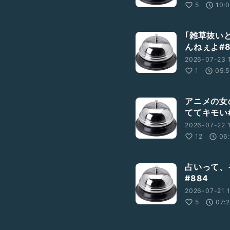
5
10:
｢雑草抜い
んねぇよ#8
2026-07-23 
1
05:
アニメの女
ててキモい#
2026-07-22 
12
06
占いって、
#884
2026-07-21 
5
07: