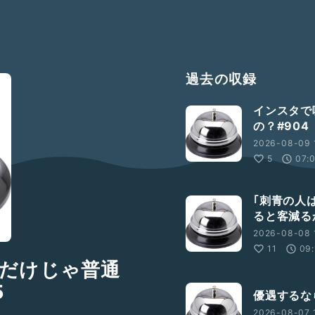
過去の収録
インスタで
の？#904
2026-08-09 
5
07:
｢刺青の人
ると客減る
2026-08-08 
11
09:
だけじゃ普通
5
優遇するな
2026-08-07 