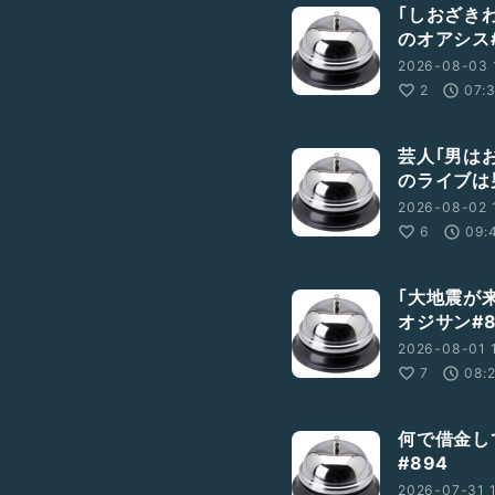
｢しおざき
のオアシス#
2026-08-03 
2
07:
芸人｢男は
のライブは
2026-08-02 
6
09:
｢大地震が
オジサン#8
2026-08-01 
7
08:
何で借金し
#894
2026-07-31 