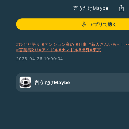
言うだけMaybe
アプリで聴く
#ひとり語り
#テンション高め
#仕事
#新人さんいらっし
#言葉
#訛り
#アイドル
#ナマドル
#出身
#東京
2026-04-26 10:00:04
言うだけMaybe