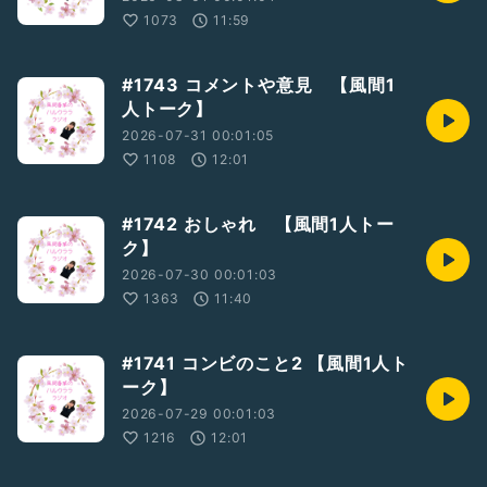
1073
11:59
#1743 コメントや意見 【風間1
人トーク】
2026-07-31 00:01:05
1108
12:01
#1742 おしゃれ 【風間1人トー
ク】
2026-07-30 00:01:03
1363
11:40
#1741 コンビのこと2 【風間1人ト
ーク】
2026-07-29 00:01:03
1216
12:01