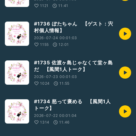
1121
11:41
#1736 ぽたちゃん 【ゲスト：宍
村個人情報】
2026-07-24 00:01:03
1155
12:01
#1735 佐渡ヶ島じゃなくて堂ヶ島
だ 【風間1人トーク】
2026-07-23 00:01:03
1024
11:55
#1734 怒って褒める 【風間1人
トーク】
2026-07-22 00:01:04
1314
11:46