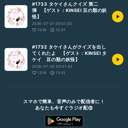
#1733 タケイさんクイズ 第二
弾 【ゲスト：KINSEI 豆の類の妖
怪】
2026-07-21 00:01:03
1018
12:01
#1732 タケイさんがクイズを出し
てくれたよ 【ゲスト：KINSEI タ
ケイ 豆の類の妖怪】
2026-07-20 00:01:02
1318
12:01
スマホで簡単、音声のみで配信者に！
あなたも今すぐラジオ配信