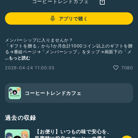
コーヒートレンドカフェ
アプリで聴く
メンバーシップに入りませんか？
「ギフトを贈る」から1か月合計1000コイン以上のギフトを贈
る→番組ページ→「メンバーシップ」をタップ→画面下の「メ
ンバーシップに入る」をタップで入れます。【メンバー限定配
...もっと読む
信、継続特典あり】
2026-04-24 11:00:03
7080
収録トークのリアクション(ハート、笑い、ねぎ)は何回でもタ
ップできます。ぜひ聞きながらポチポチしてみてね！
YouTube版コーヒートレンドカフェもよろしく！
コーヒートレンドカフェ
👇文字起こしや翻訳して聴けますよ👇
https://www.youtube.com/@coffeetrendcafe
Voicy版コーヒートレンドカフェもよろしく！
過去の収録
👇フォローよろしくお願いします👇
https://voicy.jp/channel/4448/694067
【お便り】いつもの味で安心を、