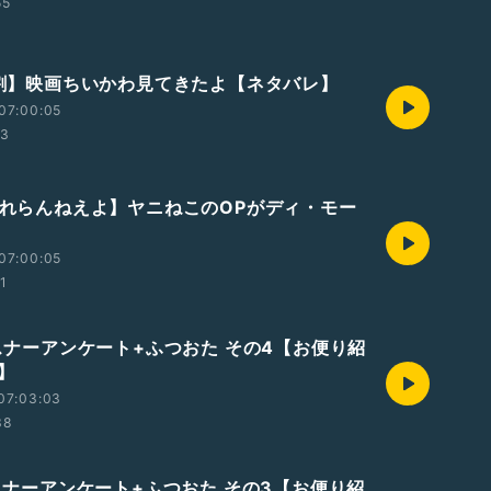
55
【1割】映画ちいかわ見てきたよ【ネタバレ】
07:00:05
53
【忘れらんねえよ】ヤニねこのOPがディ・モー
07:00:05
01
リスナーアンケート+ふつおた その4【お便り紹
】
07:03:03
38
リスナーアンケート+ふつおた その3【お便り紹