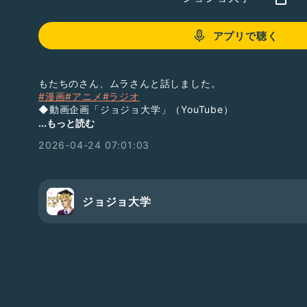
アプリで聴く
もたちのさん、ムラさんと話しました。
#漫画
#アニメ
#ラジオ
◆動画企画「ジョジョ大学」（YouTube）
https://www.youtube.com/channel/UCsUdw4TGcv
...もっと読む
◆ラジオ「ジョジョ大学」（YouTube）
2026-04-24 07:01:03
https://www.youtube.com/channel/UCkPc8mYhja_
◆ラジオ「ジョジョ大学」（ラジオトーク）
https://radiotalk.jp/program/88764
◆ラジオ「ジョジョ大学」（Spotify）
https://open.spotify.com/show/6I602COX77sf1GS
ジョジョ大学
不定期で短めのラジオを配信中！
活動2021/9/16〜
◆Twitterアカウント
ジョジョ大学 学長：
https://mobile.twitter.com/99jojo
もたちの：
https://mobile.twitter.com/alo3571