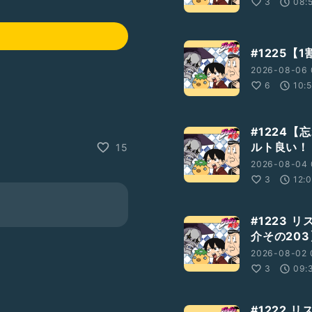
3
08:
#1225
2026-08-06 
6
10:
jqrEkZbngZTqQ
#1224
ルト良い！
15
Xap1IOOGpYhw
2026-08-04 
3
12:
xU97Pzu
#1223 
介その203
2026-08-02 
uni
3
09:
#1222 