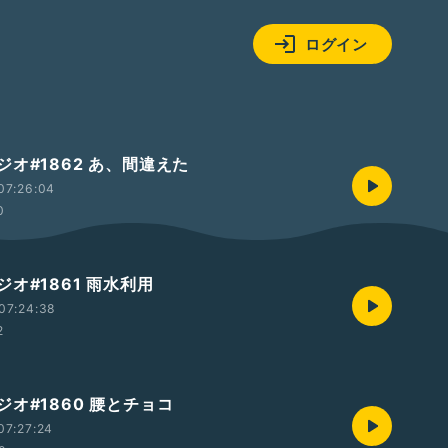
ログイン
オ#1862 あ、間違えた
07:26:04
0
オ#1861 雨水利用
07:24:38
2
オ#1860 腰とチョコ
07:27:24