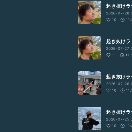
起き抜けラジ
2026-07-28 
10
11:
起き抜けラジ
2026-07-27 0
11
11:
起き抜けラ
2026-07-26 0
10
11
起き抜けラ
2026-07-25 
10
11