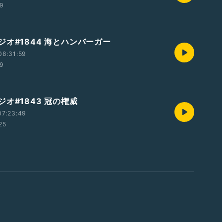
09
ジオ#1844 海とハンバーガー
08:31:59
39
オ#1843 冠の権威
07:23:49
25