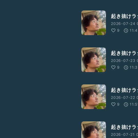
起き抜けラ
2026-07-24 
9
11:4
起き抜けラジ
2026-07-23 
9
11:
起き抜けラ
2026-07-22 0
9
11:5
起き抜けラ
2026-07-21 0