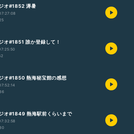
オ#1852 溽暑
07:27:08
25
オ#1851 誰か登録して！
7:25:50
52
ジオ#1850 熱海秘宝館の感想
7:52:14
:36
ジオ#1849 熱海駅前くらいまで
07:32:58
:30