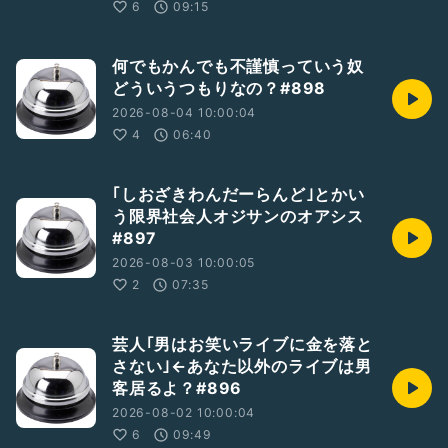
6
09:15
何でもかんでも不謹慎っていう奴
どういうつもりなの？#898
2026-08-04 10:00:04
4
06:40
｢しおざきわんだーらんど｣とかい
う限界社会人オジサンのオアシス
#897
2026-08-03 10:00:05
2
07:35
芸人｢男はお笑いライブに金を落と
さない｣←あなた以外のライブは男
客居るよ？#896
2026-08-02 10:00:04
6
09:49