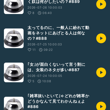
く奴は何がしたいの？#889
2026-07-26 10:00:03
8
06:40
太ってるのに、一般人に紛れて動
画をネットにあげとる人は何な
の？#888
2026-07-25 10:00:03
11
09:22
｢女｣が面白くないって言う割に
は、女装のネタが多い#887
2026-07-24 10:00:05
5
10:08
｢雑草抜いといて｣←どれが雑草か
どうかなんて見てわかんねぇよ
#886