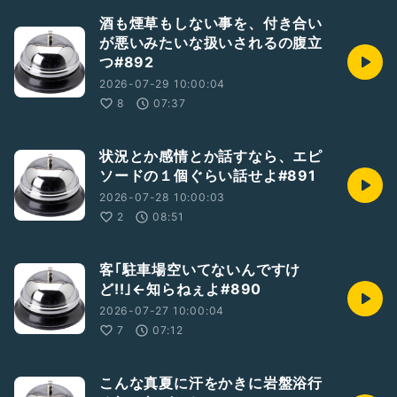
酒も煙草もしない事を、付き合い
が悪いみたいな扱いされるの腹立
つ#892
2026-07-29 10:00:04
8
07:37
状況とか感情とか話すなら、エピ
ソードの１個ぐらい話せよ#891
2026-07-28 10:00:03
2
08:51
客｢駐車場空いてないんですけ
ど!!｣←知らねぇよ#890
2026-07-27 10:00:04
7
07:12
こんな真夏に汗をかきに岩盤浴行