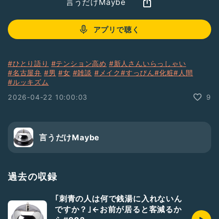
言うだけMaybe
アプリで聴く
#ひとり語り
#テンション高め
#新人さんいらっしゃい
#名古屋弁
#男
#女
#雑談
#メイク
#すっぴん
#化粧
#人間
#ルッキズム
2026-04-22 10:00:03
9
言うだけMaybe
過去の収録
｢刺青の人は何で銭湯に入れないん
ですか？｣←お前が居ると客減るか