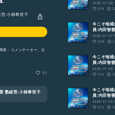
2026-07-08 
374
1
営:小林希世子
今こそ地域
員:内田智善
2026-07-07 
336
1
総局長・コメンテーター、元
今こそ地域
員:内田智善
#離島
#オンライン診療
2026-07-06 
個人情報
#ALL-MATE
61
314
1
社会創生を促すことを目指
の社会創生提案」や「私の
今こそ地域
 塾経営:小林希世子
無料体験随時。
員:内田智善
2026-07-05 
372
1