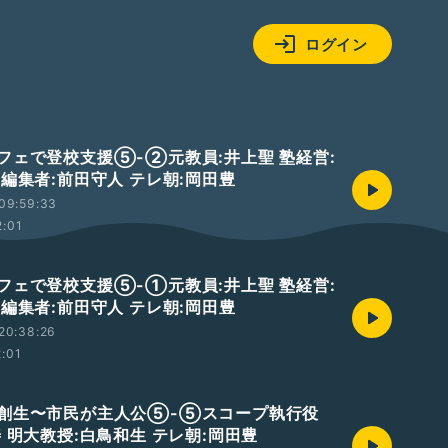
ログイン
フェで登校支援⑤-②元教員:井上聖 塾経営:
 編集者:前田守人 テレ朝:岡田豊
09:59:33
2:01
フェで登校支援⑤-①元教員:井上聖 塾経営:
 編集者:前田守人 テレ朝:岡田豊
20:38:26
2:01
創生〜市民が主人公⑤-⑤スコープ執行役
 明大教授:白鳥和生 テレ朝:岡田豊