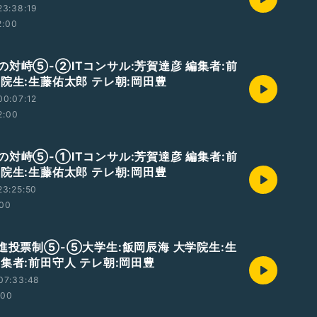
23:38:19
2:00
の対峙⑤-②ITコンサル:芳賀達彦 編集者:前
学院生:生藤佑太郎 テレ朝:岡田豊
00:07:12
2:00
の対峙⑤-①ITコンサル:芳賀達彦 編集者:前
学院生:生藤佑太郎 テレ朝:岡田豊
23:25:50
:00
累進投票制⑤-⑤大学生:飯岡辰海 大学院生:生
集者:前田守人 テレ朝:岡田豊
07:33:48
:00