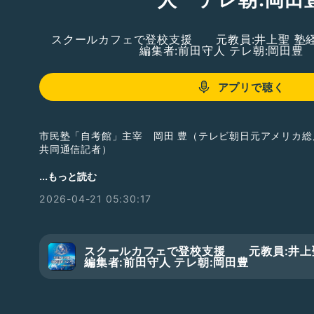
スクールカフェで登校支援 元教員:井上聖 塾経
編集者:前田守人 テレ朝:岡田豊
アプリで聴く
市民塾「自考館」主宰 岡田 豊（テレビ朝日元アメリカ
共同通信記者）
#福祉
#介護
#AI
#自考館
#社会創生
#作文
#沖縄
...もっと読む
#認知症
#障害
#市民
#徳田安春
#マイナカード
#
2026-04-21 05:30:17
「市民記者」「社会創生リーダー」を養成し、地域創生や
す市民塾「自考館」。塾の修了生やその関係者たちが「私
スクールカフェで登校支援 元教員:井上聖
キセキ」をテーマにトークします！自考館の塾生募集中。
編集者:前田守人 テレ朝:岡田豊
自考館ウェブサイト
https://jikohkan2025.com/