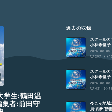
過去の収録
スクールカ
小林希世子
2026-08-09 
207
1
スクールカ
小林希世子
2026-08-08 
421
1
大学生:鶴田温
編集者:前田守
今こそ地域
員:内田智善
豊