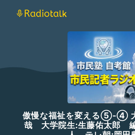
傲慢な福祉を変える⑤-④ 
哉 大学院生:生藤佑太郎 
人 テレ朝:岡田