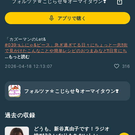
フォルツァ☆こじらせ🌀オーマイタウン❣️
アプリで聴く
「カズーマンのLet&
#039;sふにゃ&ピース」急ぎ過ぎてる日々にちょっと一息❗️街
で見かけたこんなことや簡単レシピのおつまみなど❗️日常にち
ょっとした笑いと愛を❗️そんな番組です。皆さまのレシピや体
...もっと読む
験もぜひ教えてください
2026-04-18 12:13:07
316
🍳本日の◯◯ 🍜やきとり食べたい！
💊お題ガチャ💊 結局きのこ派たけのこ派どちらが優勢？
公式HP:
http://www.office-forza.net
フォルツァ☆こじらせ🌀オーマイタウン❣️
#俳優
#新人さんいらっしゃい
#カズーマン
過去の収録
どうも、新谷真由子です！ラジオ