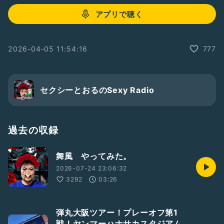
アプリで聴く
2026-04-05 11:54:16
777
セクシーとおるのSexy Radio
過去の収録
舞風 やってみた。
2026-07-24 23:06:32
3292
03:26
弾丸大阪ツアー！プレーオフ第1
戦！ヤンマーハナサカスタジアム