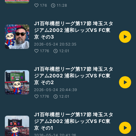
176
11:28
J1百年構想リーグ第17節 埼玉スタ
ジアム2002 浦和レッズVS FC東
京 その3
2026-05-24 20:52:35
1776
12:01
J1百年構想リーグ第17節 埼玉スタ
ジアム2002 浦和レッズVS FC東
京 その2
2026-05-24 20:44:39
1776
12:01
J1百年構想リーグ第17節 埼玉スタ
ジアム2002 浦和レッズVS FC東
京 その1
2026-05-24 20:41:26