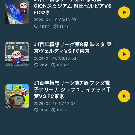
GIONスタジアム 町田ゼルビアVS
FC東京
2026-04-10 09:13:03
1864
11:13
J1百年構想リーグ第8節 味スタ 東
京ヴェルディVS FC東京
2026-04-10 08:13:03
264
08:45
J1百年構想リーグ第7節 フクダ電
子アリーナ ジェフユナイテッド千
葉VS FC東京
2026-04-10 07:12:03
264
08:51