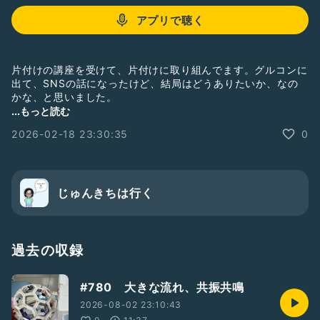
アプリで聴く
片付けの講座を受けて、片付けに取り組んでます。グルコンに
出て、SNSの話になったけど、結局はどうありたいか、なの
かな、と思いました。
#ひとり語り
#雑談
#戯言
#マジメトーク
#片付け
#講座
...もっと読む
#おばさんですが何か
#おばちゃん
#50代
2026-02-18 23:30:35
0
じゅんきちは行く
過去の収録
#780 大きな流れ、共振共鳴
2026-08-02 23:10:43