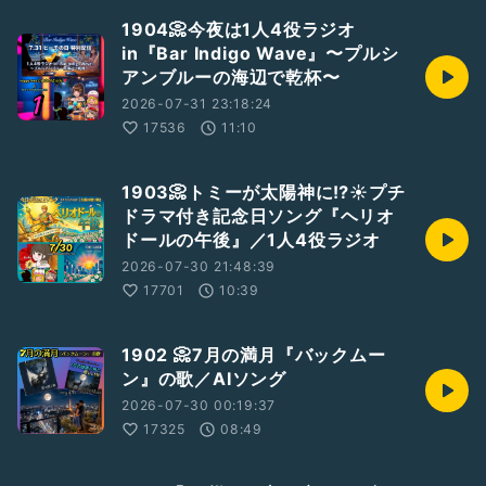
1904📀今夜は1人4役ラジオ
in『Bar Indigo Wave』〜プルシ
アンブルーの海辺で乾杯〜
2026-07-31 23:18:24
17536
11:10
1903📀トミーが太陽神に⁉️☀️プチ
ドラマ付き記念日ソング『ヘリオ
ドールの午後』／1人4役ラジオ
2026-07-30 21:48:39
17701
10:39
1902 📀7月の満月『バックムー
ン』の歌／AIソング
2026-07-30 00:19:37
17325
08:49