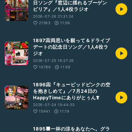
日ソング『窓辺に揺れるブーゲン
ビリア』／1人4役ラジオ
2026-07-26 21:31:24
21583
11:56
1897📀両思いを願って＆ドライブ
デートの記念日ソング／1人4役ラ
ジオ
2026-07-25 19:37:26
16789
11:59
1896📀『キューピッドピンクの空
を抱きしめて』／7月24日の
HappyTimeにありがとぅん❣️
2026-07-24 19:44:33
15441
11:19
1895🟦一杯の涼をあなたへ。グラ