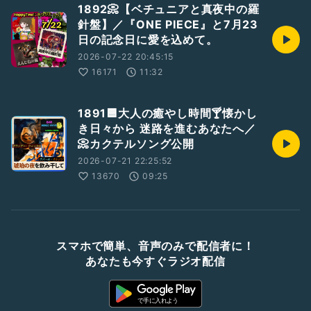
1892📀【ベチュニアと真夜中の羅
針盤】／『ONE PIECE』と7月23
日の記念日に愛を込めて。
2026-07-22 20:45:15
16171
11:32
1891🟦大人の癒やし時間🍸懐かし
き日々から 迷路を進むあなたへ／
📀カクテルソング公開
2026-07-21 22:25:52
13670
09:25
スマホで簡単、音声のみで配信者に！
あなたも今すぐラジオ配信