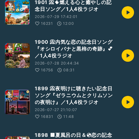
1901 📀🌵燃える心と癒やしの記
念日ソング／1人4役ラジオ
2026-07-29 17:42:01
16231
12:00
1900 📀内気な恋の記念日ソング
『オシロイバナと黒柿の奇跡』💕
／1人4役ラジオ
2026-07-28 20:44:34
16756
08:31
1899 📀夜明けに聴きたい記念日
ソング『ゼラニウムとクリムソン
の夜明け』／1人4役ラジオ
2026-07-27 21:10:07
16831
11:48
1898 🟨夏風呂の日＆💿恋の記念