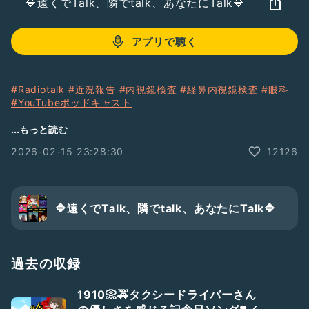
🔷遠くでTalk、隣でtalk、あなたにTalk🔷
アプリで聴く
#Radiotalk
#近況報告
#内視鏡検査
#経鼻内視鏡検査
#眼科
#YouTubeポッドキャスト
===========
...もっと読む
Menu ☕
2026-02-15 23:28:30
12126
===========
0:00 opening
1:35 『Radiotalk』と『YouTubeポッドキャスト』等の音声
🔷遠くでTalk、隣でtalk、あなたにTalk🔷
配信について
3:32 新調したメガネ💕
過去の収録
6:06 今年も『経鼻内視鏡検査』を受けてきました❣️🙌
1910📀🚕タクシードライバーさん
11:34 closing