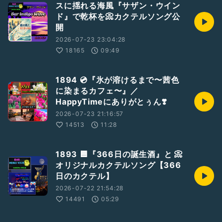
スに揺れる海風『サザン・ウイン
ド』で乾杯を📀カクテルソング公
開
2026-07-23 23:04:28
18165
09:49
1894 💿『氷が溶けるまで〜茜色
に染まるカフェ〜』／
HappyTimeにありがとぅん❣️
2026-07-23 21:16:57
14513
11:28
1893 🟦『366日の誕生酒』と 📀
オリジナルカクテルソング【366
日のカクテル】
2026-07-22 21:54:28
14491
05:29