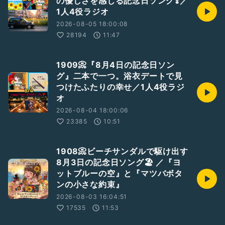
の優しさを感じる記念日ソング❣️／
1人4役ラジオ
※お借りしたBGM∶にゃるぱかBGM工房様「ティータイム」
2026-08-05 18:00:08
28194
11:47
聴いてくださり ありがとうございました💕
やっぱり健康って大事ですね。
1909📀『8月4日の記念日ソン
どうかあなたも健康でいてくださいね♬
グ』二本で一つ。浴衣デートで見
つけたふたりの幸せ／1人4役ラジ
【関連トーク】
オ
✅1705🟨「笑顔」で元気に❣️２月は私の健康診断月間／胃カメ
2026-08-04 18:00:06
ラ」と大腸内視鏡検査を受けてきます❣️
23385
10:51
https://radiotalk.jp/talk/1274464
✅1710🟨【経鼻内視鏡検査】を受けてきました❣️🙌／２種類の
1908📀ビーチサンダルで駆け出す
胃カメラの話。
8月3日の記念日ソング🏖️ ／『ヨ
https://radiotalk.jp/talk/1277356
ットブルーの空』と『マツバボタ
ンの小さな約束』
2026-08-03 16:04:51
17535
11:53