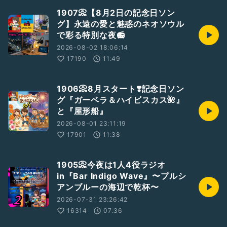
1907📀【8月2日の記念日ソン
グ】永遠の愛と魅惑のネオソウル
で彩る特別な夜📻
2026-08-02 18:06:14
17190
11:49
1906📀8月スタート❣️記念日ソン
グ『ガーベラ＆ハイビスカス🌺』
と『屋形船』
2026-08-01 23:11:19
17901
11:38
1905📀今夜は1人4役ラジオ
in『Bar Indigo Wave』〜プルシ
アンブルーの海辺で乾杯〜
2026-07-31 23:26:42
16314
07:36