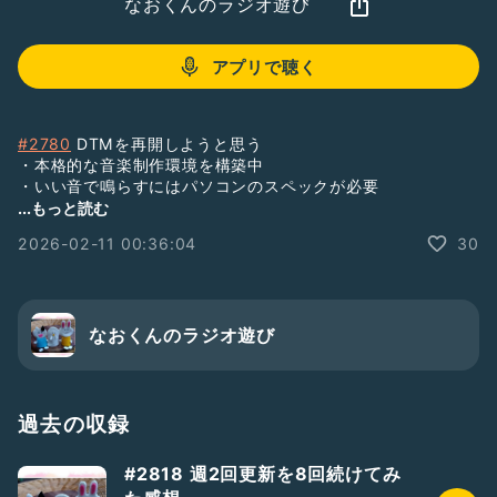
なおくんのラジオ遊び
アプリで聴く
#2780
DTMを再開しようと思う
・本格的な音楽制作環境を構築中
・いい音で鳴らすにはパソコンのスペックが必要
・音声合成アプリも色々
...もっと読む
・使っているDAWソフトについて
2026-02-11 00:36:04
30
#202602n
#DTM
なおくんのラジオ遊び
過去の収録
#2818 週2回更新を8回続けてみ