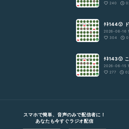
240
0
ﾀﾈ144
2026-06-16 
304
0
ﾀﾈ143
2026-06-15 
277
0
スマホで簡単、音声のみで配信者に！
あなたも今すぐラジオ配信