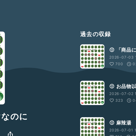
過去の収録
😗 「商
2026-07-03 
700
0
😗 お品
2026-07-02 
323
0
けなのに
😗 麻辣湯
2026-07-01 