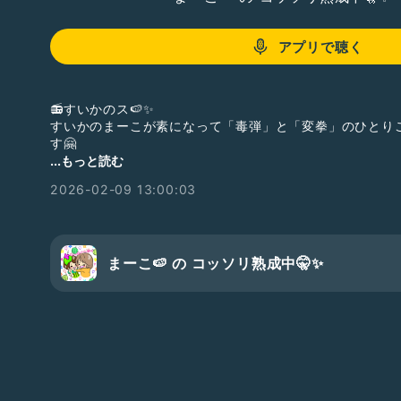
アプリで聴く
📻すいかのス🍉✨
すいかのまーこが素になって「毒弾」と「変拳」のひとり
す🤗
...もっと読む
日々の生活で感じたことを コトバにすることでアタマの中
2026-02-09 13:00:03
て 自分自身を人として熟成できたらいいなと思っています
じゅくじゅくのじゅくです❣️
#すいかのス
#ハナシのネタ
#ドライヤー
まーこ🍉 の コッソリ熟成中🤫✨