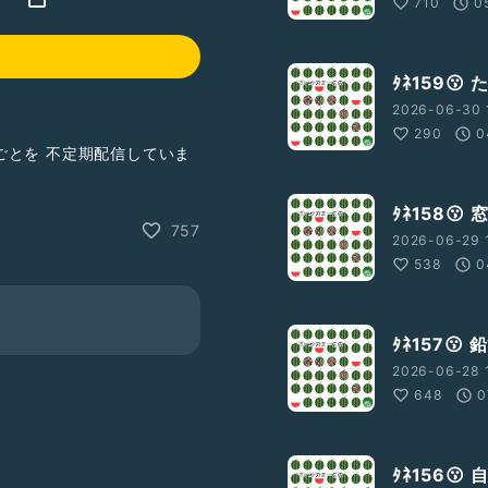
710
0
ﾀﾈ159
2026-06-30 
290
0
ごとを 不定期配信していま
ﾀﾈ158😗
を整理して ココロを軽くし
757
2026-06-29 
538
0
ﾀﾈ157
2026-06-28 
648
0
ﾀﾈ156