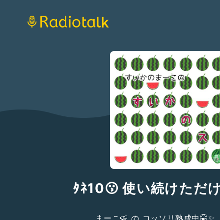
ﾀﾈ10😗 使い続けただ
まーこ🍉 の コッソリ熟成中🤫✨