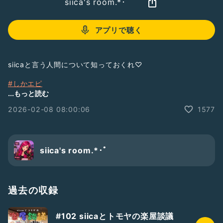
siica's room.*･ﾟ
アプリで聴く
siicaと言う人間について知っておくれ♡
#しかエピ
...もっと読む
⋆┈┈┈┈┈┈┈┈┈┈┈┈┈┈┈⋆
2026-02-08 08:00:06
1577
出会えた皆様に知ってもらいたくて(* &
#039;ᵕ&
#039;
)
siica色をお伝えしています♥️
⋆┈┈┈┈┈┈┈┈┈┈┈┈┈┈┈⋆
siica's room.*･ﾟ
皆様のリアクション一つ一つが
siicaのエネルギーとなります♥️
過去の収録
※お便りも、ご意見・ご感想
お待ちしております(*.ˬ.)"
#102 siicaとトモヤの楽屋談議