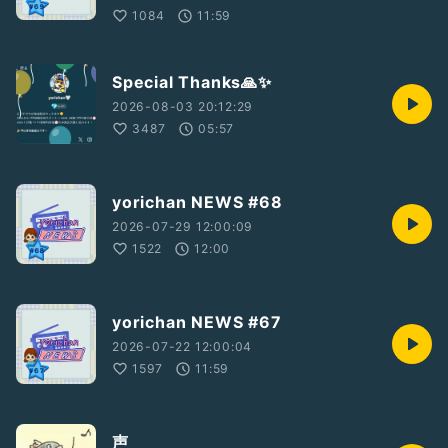
1084
11:59
Special Thanks🙏✨
2026-08-03 20:12:29
3487
05:57
yorichan NEWS #68
2026-07-29 12:00:09
1522
12:00
yorichan NEWS #67
2026-07-22 12:00:04
1597
11:59
声