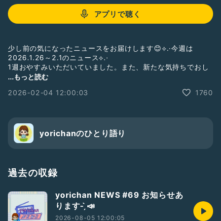
アプリで聴く
少し前の気になったニュースをお届けします😊⟡.·今週は
2026.1.26～2.1のニュース⟡.·
1週おやすみいただいていました。また、新たな気持ちでおし
ゃべりしていきます🍀*゜最後途切れてますw
...もっと読む
2026-02-04 12:00:03
1760
BGMは、Howling-Indicator(
https://howlingindicator.net
)
のものと、
https://youtu.be/hllX2f6DLxw?si=WRXio2nFeo0WOqH9
を
使わせていただいています。
yorichanのひとり語り
#yorichan_news
過去の収録
yorichan NEWS #69 お知らせあ
ります- ̗̀📣
2026-08-05 12:00:05