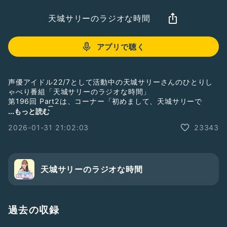
天城サリーのラジオな時間
アプリで聴く
声優アイドル22/7として活動中の天城サリーさんのひとりし
ゃべり番組「天城サリーのラジオな時間」
第196回 Part2は、コーナー「初めまして、天城サリーで
す。」その① をお届け！
...もっと読む
2026-01-31 21:02:03
23343
番組収録の様子を毎週水曜日21時頃から生配信していますの
で、そちらも是非お付き合い下さいね。
ギフトで応援して下さると、さらに嬉しいです！
そして番組メンバーシップがスタートしました！
Radiotalkの番組ページからご入会ください！
天城サリーのラジオな時間
#ナナニジ
#天城サリー
#サリラジ
#これが天城サリーです。
#ぜひみんなに教えてあげてね！
過去の収録