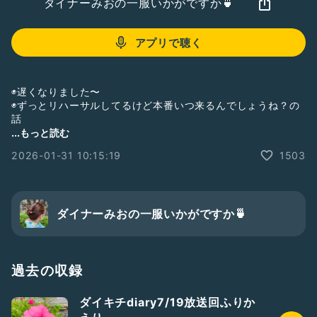
ダイナーみおの一服いかがですか🍵
アプリで聴く
◉遅くなりました〜
◉ずっとリハーサルしてるけど本番いつ来るんでしょうね？の
話
◉明日はもう新作放送です！
...もっと読む
#推しへの愛を語る
#ダイキチdiary
2026-01-31 10:15:19
1503
#ゆめのたね放送局
ダイキチdiaryはゆめのたね放送局ブルーチャンネルで毎週日
曜日17時30分〜放送中！
ダイナーみおの一服いかがですか🍵
今日のサムネは先週名古屋で咲いていた冬の桜です🌸
過去の収録
ダイキチdiary7/19放送回ふりか