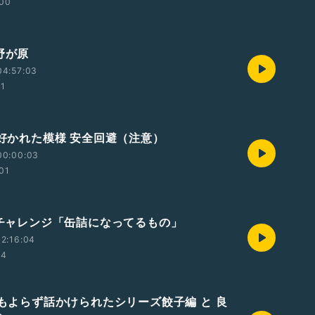
:00
野が原
04:57:03
51
に好かれた模様 安全回避（注意）
00:00:03
:01
0秒チャレンジ「缶詰になってるもの」
2:16:04
34
思いもよらず話かけられたシリーズ餃子編 と 良