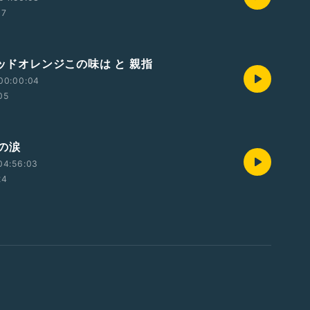
07
ラッドオレンジこの味は と 親指
00:00:04
05
珠の涙
04:56:03
24