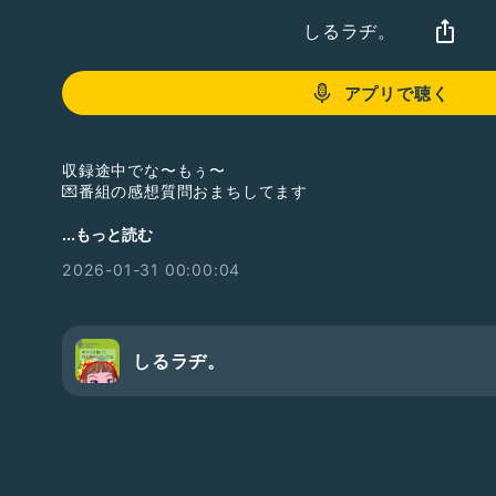
しるラヂ。
アプリで聴く
収録途中でな〜もぅ〜
💌番組の感想質問おまちしてます
...もっと読む
しるら。です
2026-01-31 00:00:04
何かで動揺が続く
しるら。をお楽しみください
ꉂ л̵ʱªʱªʱª (ᕑᗢूᓫ∗)˒˒
何かに動揺故に
しるラヂ。
マイクから少し離れて
しゃべってます( ´ー｀)ﾌｩｰ．．．
お便りギフト
💌
#あらん
さん