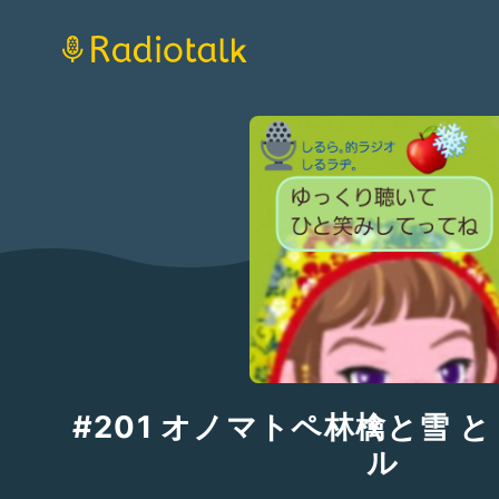
#201 オノマトペ林檎と雪 
ル