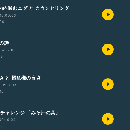
チの内噛むニダ と カウンセリング
00:00:03
:00
人の詩
04:57:03
35
DNA と 掃除機の盲点
00:00:03
00
0秒チャレンジ 「みそ汁の具」
09:16:04
33