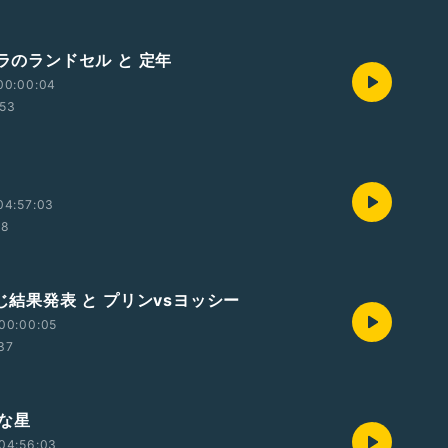
アラのランドセル と 定年
00:00:04
:53
04:57:03
28
くじ結果発表 と プリンvsヨッシー
00:00:05
:37
さな星
04:56:03