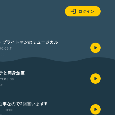
ログイン
ラ・ブライトマンのミュージカル
0:05:11
:55
バテと満身創痍
23:08:38
:01
切な事なので2回言います❣️
23:00:06