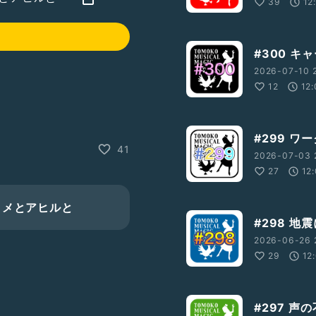
39
12
#300 キ
2026-07-10 
12
12:
#299 
41
wser=1
】
2026-07-03 
27
12
wser=1
】
タメとアヒルと
#298 地
2026-06-26 
29
12
#297 声