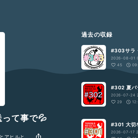
過去の収録
#303サ
2026-08-01 0
45
09
#302 夏
2026-07-24 
29
12
送って事で💦
#301 大
2026-07-17 
メとアヒルと