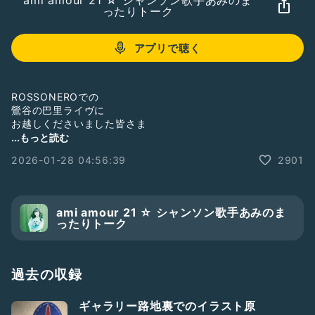
ami amour 21 ☆ シャンソン歌手あみのま
ったりトーク
アプリで聴く
ROSSONEROでの
鶯谷の巴里ライヴに
お越しくださいました皆さま
ありがとうございました
...もっと読む
2026-01-28 04:56:39
2901
20代の時の駆け出しの頃
出会ったサルサ等
ラテンライヴを歌っている
歌手の
ami amour 21 ☆ シャンソン歌手あみのま
やまもときょうこさんとの
ったりトーク
まさかの再会！
私のリズムの大恩人
過去の収録
長く続けてきて
本当に良かったなぁ、と
ギャラリー路地裏でのイラスト原
思った一夜でした