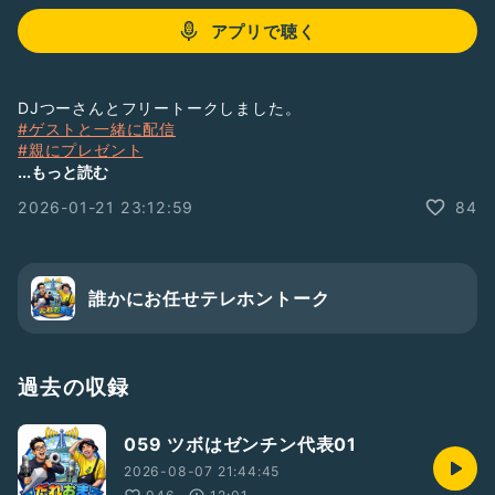
アプリで聴く
DJつーさんとフリートークしました。
#ゲストと一緒に配信
#親にプレゼント
#今年はして行こうな
...もっと読む
#ツボはできる男
2026-01-21 23:12:59
84
#見た目とのギャップ
#ギャップ
#体に気をつけて
誰かにお任せテレホントーク
過去の収録
059 ツボはゼンチン代表01
2026-08-07 21:44:45