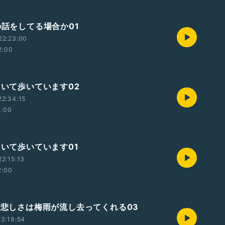
の話をしてる場合か01
22:23:00
2:00
向いて歩いています02
2:34:15
2:00
向いて歩いています01
2:15:13
2:00
れの悲しさは梅雨が流し去ってくれる03
3:19:54