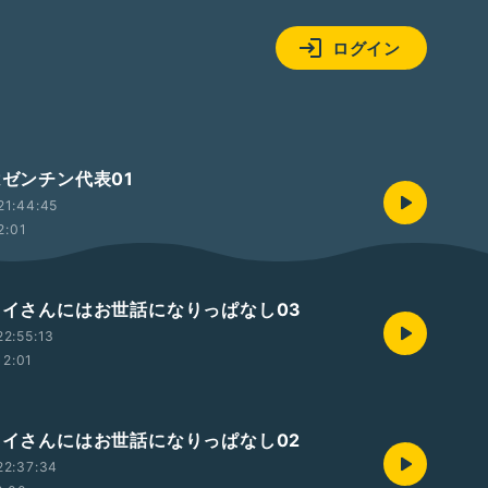
ログイン
はゼンチン代表01
21:44:45
2:01
チレイさんにはお世話になりっぱなし03
2:55:13
12:01
チレイさんにはお世話になりっぱなし02
22:37:34