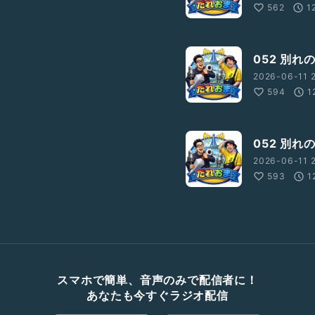
562
1
052 別
2026-06-11 
594
1
052 別
2026-06-11 2
593
1
スマホで簡単、音声のみで配信者に！
あなたも今すぐラジオ配信