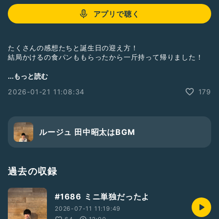
アプリで聴く
たくさんの感想たちと誕生日の迎え方！
結局かけるの食パンももらったから一斤持って帰りました！
#スタバ
#バースデー
#シャンパン
#バイト
#食パン
#よしもと
...もっと読む
#お笑い
#芸人
#ルージュ
#ネギ業者
#ラブ&ピース&フリー
2026-01-21 11:08:34
179
#ゾウ
#スキスキビーム
#Cつれいします
#懺悔イヤー
#昨日の分
感想やリクエストはどしどしお気軽にお願いします！
ルージュ 田中昭太はBGM
過去の収録
#1686 ミニ単独だったよ
2026-07-11 11:19:49