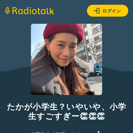
ログイン
たかが小学生？いやいや、小学
生すごすぎー👏👏👏