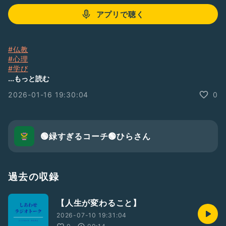
アプリで聴く
#仏教
#心理
#学び
#習慣
...もっと読む
#行動
2026-01-16 19:30:04
0
#考え
#経験
#体験
#楽になる
#悩み解決
🟢緑すぎるコーチ🟢ひらさん
#ライフコーチ
#引きこもり
#スピリチュアル
#感受性
過去の収録
#恋愛
#外見
【人生が変わること】
#本質
2026-07-10 19:31:04